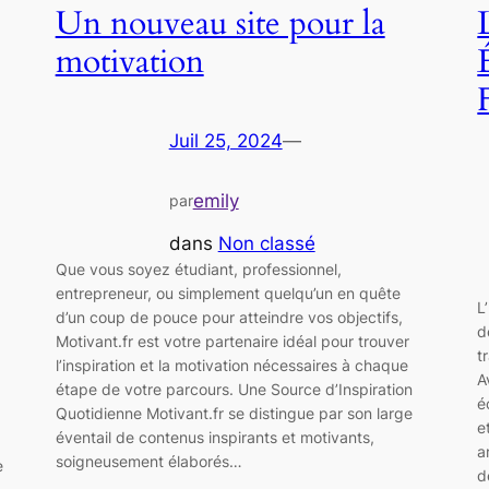
Un nouveau site pour la
motivation
Juil 25, 2024
—
emily
par
dans
Non classé
Que vous soyez étudiant, professionnel,
entrepreneur, ou simplement quelqu’un en quête
L
d’un coup de pouce pour atteindre vos objectifs,
d
Motivant.fr est votre partenaire idéal pour trouver
t
l’inspiration et la motivation nécessaires à chaque
A
étape de votre parcours. Une Source d’Inspiration
é
Quotidienne Motivant.fr se distingue par son large
e
éventail de contenus inspirants et motivants,
a
soigneusement élaborés…
e
d