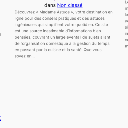
L
dans
Non classé
m
Découvrez « Madame Astuce », votre destination en
l
ligne pour des conseils pratiques et des astuces
y
ingénieuses qui simplifient votre quotidien. Ce site
s
est une source inestimable d’informations bien
i
t
pensées, couvrant un large éventail de sujets allant
n
de l’organisation domestique à la gestion du temps,
a
en passant par la cuisine et la santé. Que vous
soyez en…
: