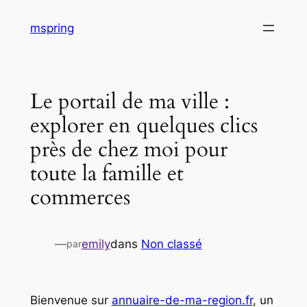
Aller
mspring
au
contenu
Le portail de ma ville :
explorer en quelques clics
près de chez moi pour
toute la famille et
commerces
—
emily
dans
Non classé
par
Bienvenue sur
annuaire-de-ma-region.fr
, un