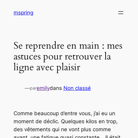
Aller
mspring
au
contenu
Se reprendre en main : mes
astuces pour retrouver la
ligne avec plaisir
—
emily
dans
Non classé
par
Comme beaucoup d’entre vous, j’ai eu un
moment de déclic. Quelques kilos en trop,
des vêtements qui ne vont plus comme
avant, une fatigue quasi constante… Il était