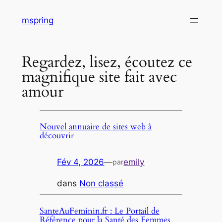
Aller
mspring
au
contenu
Regardez, lisez, écoutez ce
magnifique site fait avec
amour
Nouvel annuaire de sites web à
découvrir
Fév 4, 2026
—
emily
par
dans
Non classé
SanteAuFeminin.fr : Le Portail de
Référence pour la Santé des Femmes