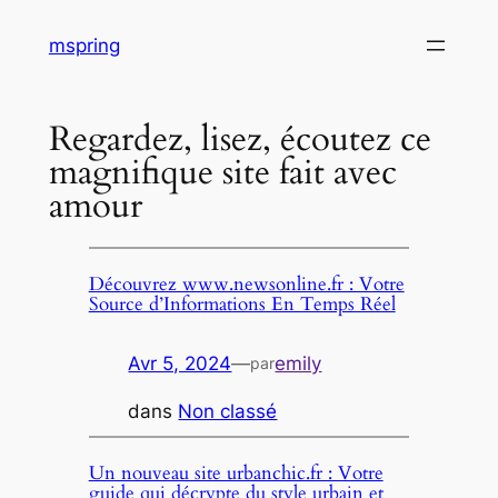
Aller
mspring
au
contenu
Regardez, lisez, écoutez ce
magnifique site fait avec
amour
Découvrez www.newsonline.fr : Votre
Source d’Informations En Temps Réel
Avr 5, 2024
—
emily
par
dans
Non classé
Un nouveau site urbanchic.fr : Votre
guide qui décrypte du style urbain et