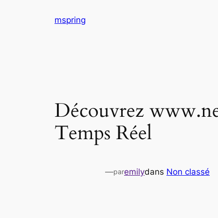
Aller
mspring
au
contenu
Découvrez www.news
Temps Réel
—
emily
dans
Non classé
par